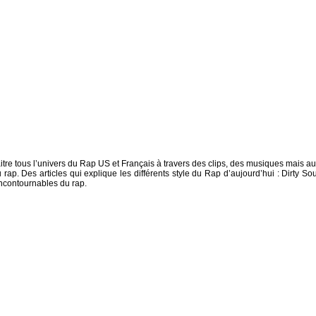
tre tous l’univers du Rap US et Français à travers des clips, des musiques mais au
 rap. Des articles qui explique les différents style du Rap d’aujourd’hui : Dirty Sou
incontournables du rap.