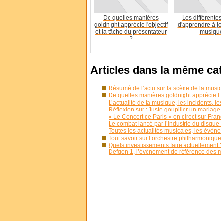
De quelles manières
Les différente
goldnight apprécie l'objectif
d'apprendre à jo
et la tâche du présentateur
musiqu
?
Articles dans la même ca
Résumé de l’actu sur la scène de la mus
De quelles manières goldnight apprécie l’o
L’actualité de la musique, les incidents, l
Réflexion sur : Juste goupiller un mariage
« Le Concert de Paris » en direct sur Fran
Le combat lancé par l’industrie du disque 
Toutes les actualités musicales, les évèn
Tout savoir sur l’orchestre philharmoniqu
Quels investissements faire actuellement 
Defqon 1, l’évènement de référence des 