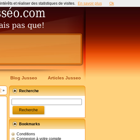
érêts et réaliser des statistiques de visites.
En savoir plus
Ok
Blog Jusseo
Articles Jusseo
?
»
Recherche
Bookmarks
Conditions
Connexion à votre compte