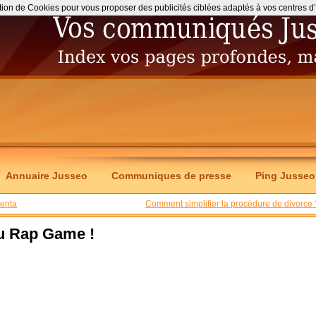
ation de Cookies pour vous proposer des publicités ciblées adaptés à vos centres d’int
Annuaire Jusseo
Communiques de presse
Ping Jusseo
genta
Comment simplifier la procédure de divorce 
du Rap Game !