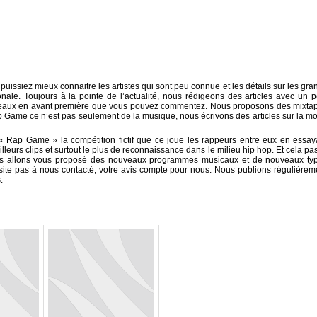
ssiez mieux connaitre les artistes qui sont peu connue et les détails sur les gra
onale. Toujours à la pointe de l’actualité, nous rédigeons des articles avec un pe
rceaux en avant première que vous pouvez commentez. Nous proposons des mixta
p Game ce n’est pas seulement de la musique, nous écrivons des articles sur la m
 « Rap Game » la compétition fictif que ce joue les rappeurs entre eux en essay
eilleurs clips et surtout le plus de reconnaissance dans le milieu hip hop. Et cela pa
t nous allons vous proposé des nouveaux programmes musicaux et de nouveaux ty
hésite pas à nous contacté, votre avis compte pour nous. Nous publions régulièrem
.