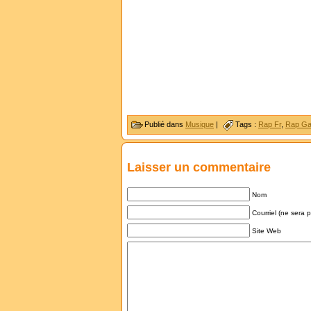
Publié dans
Musique
|
Tags :
Rap Fr
,
Rap G
Laisser un commentaire
Nom
Courriel (ne sera 
Site Web