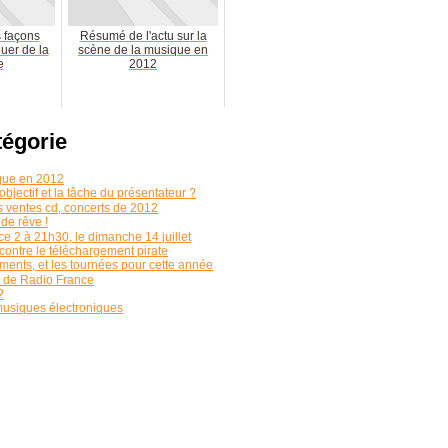
s façons
Résumé de l'actu sur la
uer de la
scène de la musique en
e
2012
tégorie
ique en 2012
bjectif et la tâche du présentateur ?
es ventes cd, concerts de 2012
 de rêve !
ce 2 à 21h30, le dimanche 14 juillet
contre le téléchargement pirate
ements, et les tournées pour cette année
e de Radio France
?
musiques électroniques