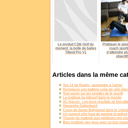
Le produit Côté Golf du
Pratiquer le spo
moment, la boîte de balles
coach sporti
Titleist Pro V1
d’atteindre pl
objectif
Articles dans la même ca
Top 14 de Rugby : apprendre à l’aimer
Remplacer une batterie usée de vélo élec
Tout savoir sur les lunettes de tir sportif
La pratique du kitesurf dans le monde
AC Ajaccio : Les bons résultats se font att
Alexandre Dallenbach
Cours de danse Bollywood dans le 14èm
Un support vélo haut de gamme et antivol
Trouver du materiel aux meilleuirs prix pou
Bien protéger ses yeux avec un bon masq