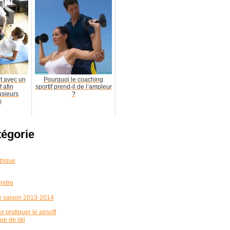
rt avec un
Pourquoi le coaching
f afin
sportif prend-il de l’ampleur
usieurs
?
s
tégorie
trique
endre
e saison 2013-2014
r pratiquer le airsoft
ue de ski