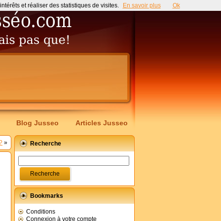
érêts et réaliser des statistiques de visites.
En savoir plus
Ok
Blog Jusseo
Articles Jusseo
?
»
Recherche
Bookmarks
Conditions
Connexion à votre compte