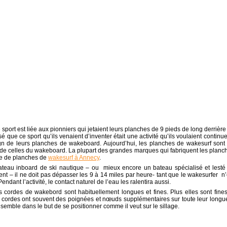
 sport est liée aux pionniers qui jetaient leurs planches de 9 pieds de long derrière
lisé que ce sport qu’ils venaient d’inventer était une activité qu’ils voulaient continue
gn de leurs planches de wakeboard. Aujourd’hui, les planches de wakesurf sont
 de celles du wakeboard. La plupart des grandes marques qui fabriquent les planc
e de planches de
wakesurf à Annecy
.
bateau inboard de ski nautique – ou mieux encore un bateau spécialisé et lesté
ent – il ne doit pas dépasser les 9 à 14 miles par heure- tant que le wakesurfer n’
ant l’activité, le contact naturel de l’eau les ralentira aussi.
s cordes de wakebord sont habituellement longues et fines. Plus elles sont fines
Ces cordes ont souvent des poignées et nœuds supplémentaires sur toute leur longu
 semble dans le but de se positionner comme il veut sur le sillage.