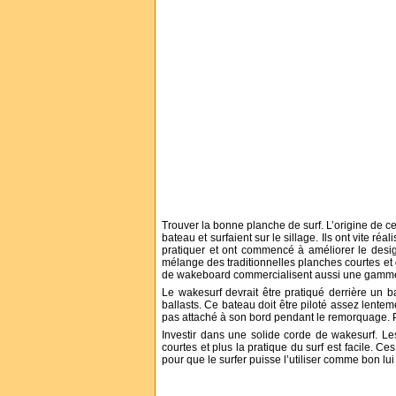
Trouver la bonne planche de surf. L’origine de ce
bateau et surfaient sur le sillage. Ils ont vite réa
pratiquer et ont commencé à améliorer le desi
mélange des traditionnelles planches courtes et
de wakeboard commercialisent aussi une gamm
Le wakesurf devrait être pratiqué derrière un 
ballasts. Ce bateau doit être piloté assez lentem
pas attaché à son bord pendant le remorquage. Pend
Investir dans une solide corde de wakesurf. Le
courtes et plus la pratique du surf est facile. 
pour que le surfer puisse l’utiliser comme bon lui