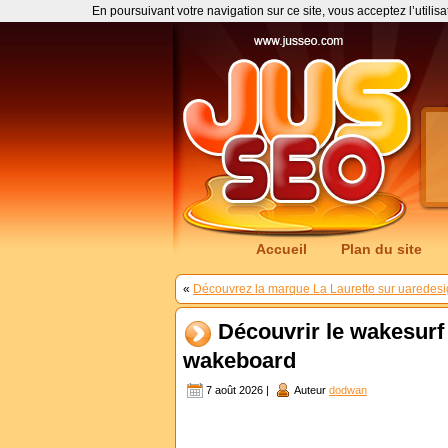
En poursuivant votre navigation sur ce site, vous acceptez l’utilis
Accueil
Plan du site
«
Découvrez la marque La Laurette sur uaredesi
Découvrir le wakesurf
wakeboard
7 août 2026 |
Auteur
dodwan