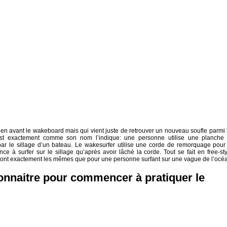
bien avant le wakeboard mais qui vient juste de retrouver un nouveau soufle parmi 
est exactement comme son nom l’indique: une personne utilise une planche
ar le sillage d’un bateau. Le wakesurfer utilise une corde de remorquage pour
e à surfer sur le sillage qu’après avoir lâché la corde. Tout se fait en free-sty
sont exactement les mêmes que pour une personne surfant sur une vague de l’océ
onnaitre pour commencer à pratiquer le