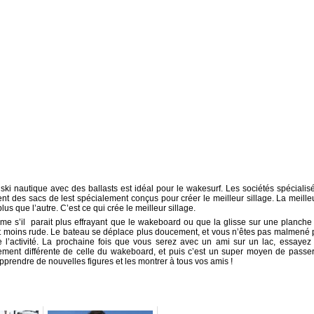
i nautique avec des ballasts est idéal pour le wakesurf. Les sociétés spécialis
t des sacs de lest spécialement conçus pour créer le meilleur sillage. La meille
us que l’autre. C’est ce qui crée le meilleur sillage.
me s’il parait plus effrayant que le wakeboard ou que la glisse sur une planche
 et moins rude. Le bateau se déplace plus doucement, et vous n’êtes pas malmené 
 l’activité. La prochaine fois que vous serez avec un ami sur un lac, essayez
alement différente de celle du wakeboard, et puis c’est un super moyen de passer
pprendre de nouvelles figures et les montrer à tous vos amis !