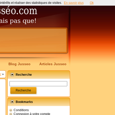
érêts et réaliser des statistiques de visites.
En savoir plus
Ok
Blog Jusseo
Articles Jusseo
r
»
Recherche
Bookmarks
Conditions
Connexion à votre compte