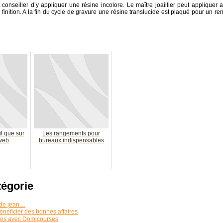
t conseiller d’y appliquer une résine incolore. Le maître joaillier peut appliquer a
 finition. A la fin du cycle de gravure une résine translucide est plaqué pour un re
l que sur
Les rangements pour
 web
bureaux indispensables
tégorie
 de jean…
énéficier des bonnes affaires
rses avec Domicourses