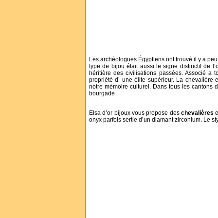
Les archéologues Égyptiens ont trouvé il y a peut
type de bijou était aussi le signe distinctif de
héritière des civilisations passées. Associé a 
propriété d’ une élite supérieur. La chevalière 
notre mémoire culturel. Dans tous les cantons d
bourgade
Elsa d’or bijoux vous propose des
chevalières
e
onyx parfois sertie d’un diamant zirconium. Le sty