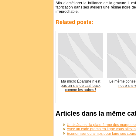
Afin d’améliorer la brillance de la gravure il es
fabrication dans ses ateliers une résine noire de
irréprochable.
Related posts:
Ma micro Épargne n’est
Le même consei
pas un site de cashback
notre site
comme les autres !
Articles dans la même ca
UncleJeans : la plate-forme des marques
Avec un code promo en ligne vous allez b
Economiser du temps pour faire ses cou