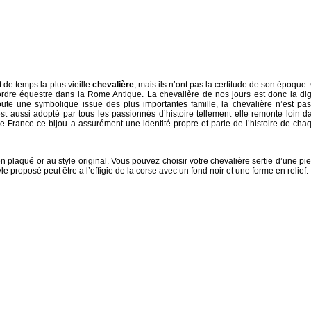
 de temps la plus vieille
chevalière
, mais ils n’ont pas la certitude de son époque.
 l’ordre équestre dans la Rome Antique. La chevalière de nos jours est donc la di
toute une symbolique issue des plus importantes famille, la chevalière n’est pas
est aussi adopté par tous les passionnés d’histoire tellement elle remonte loin d
e France ce bijou a assurément une identité propre et parle de l’histoire de cha
n plaqué or au style original. Vous pouvez choisir votre chevalière sertie d’une pie
le proposé peut être a l’effigie de la corse avec un fond noir et une forme en relief.