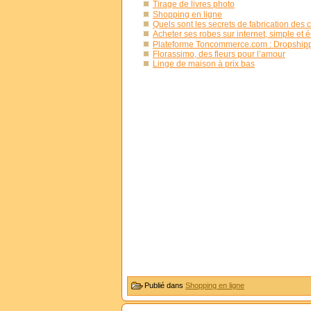
Tirage de livres photo
Shopping en ligne
Quels sont les secrets de fabrication des
Acheter ses robes sur internet, simple et
Plateforme Toncommerce.com : Dropshippi
Florassimo, des fleurs pour l’amour
Linge de maison à prix bas
Publié dans
Shopping en ligne