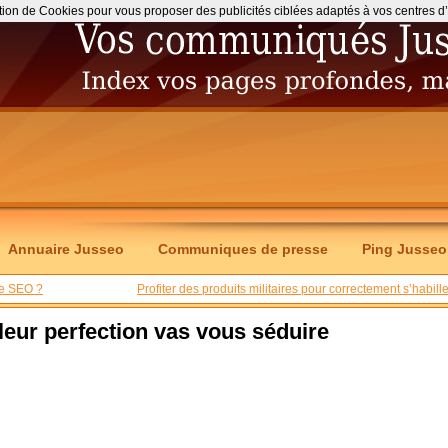
ation de Cookies pour vous proposer des publicités ciblées adaptés à vos centres d’int
Annuaire Jusseo
Communiques de presse
Ping Jusseo
ire SEO ?
Profiter des produits militaires pour correctement s’habille
leur perfection vas vous séduire