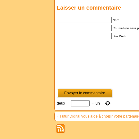
Laisser un commentaire
Nom
Courriel (ne sera 
Site Web
deux
−
=
un
«
Futur Digital vous aide à choisir votre partena