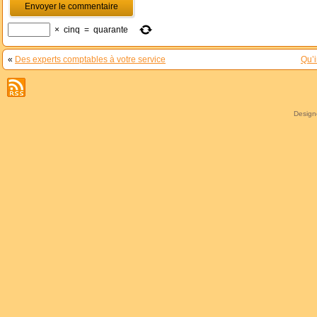
×
cinq
=
quarante
«
Des experts comptables à votre service
Qu’i
Desig