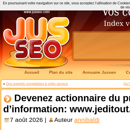
En poursuivant votre navigation sur ce site, vous acceptez l’utilisation de Cookie
de vis
Accueil
Plan du site
Annuaire Jusseo
C
«
Des experts comptables à votre service
Qu’i
Devenez actionnaire du p
d’information: www.jeditout.
7 août 2026 |
Auteur
annibaldi