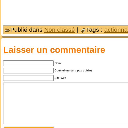
Publié dans
Non classé
|
Tags :
actionna
Laisser un commentaire
Nom
Courriel (ne sera pas publié)
Site Web