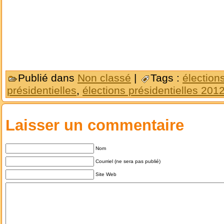
Publié dans
Non classé
|
Tags :
élection
présidentielles
,
élections présidentielles 201
Laisser un commentaire
Nom
Courriel (ne sera pas publié)
Site Web