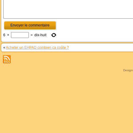
6
×
=
dix-huit
«
Acheter un EHPAD combien ça coûte ?
Desig