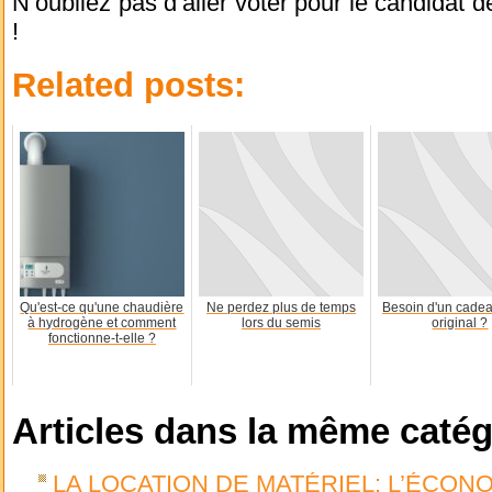
N’oubliez pas d’aller voter pour le candidat d
!
Related posts:
Qu'est-ce qu'une chaudière
Ne perdez plus de temps
Besoin d'un cade
à hydrogène et comment
lors du semis
original ?
fonctionne-t-elle ?
Articles dans la même catég
LA LOCATION DE MATÉRIEL: L’ÉCON