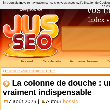
En poursuivant votre navigation sur ce site, vous acceptez l’utilisation de Cookie
de vis
Accueil
Plan du site
Annuaire Jusseo
C
«
La carte de visite c’est quoi au juste ?
La colonne de douche : u
vraiment indispensable
7 août 2026 |
Auteur
bessie