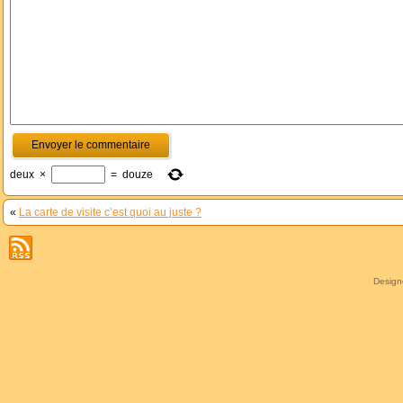
deux
×
=
douze
«
La carte de visite c’est quoi au juste ?
Desig