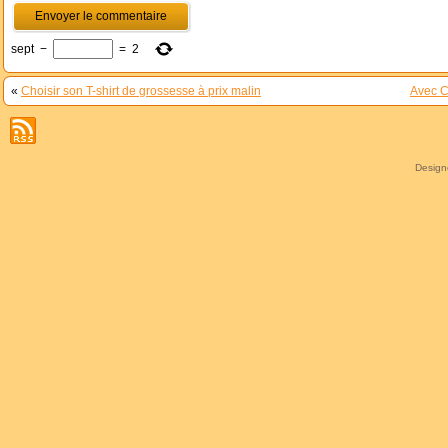
sept
−
=
2
«
Choisir son T-shirt de grossesse à prix malin
Avec C
Desig