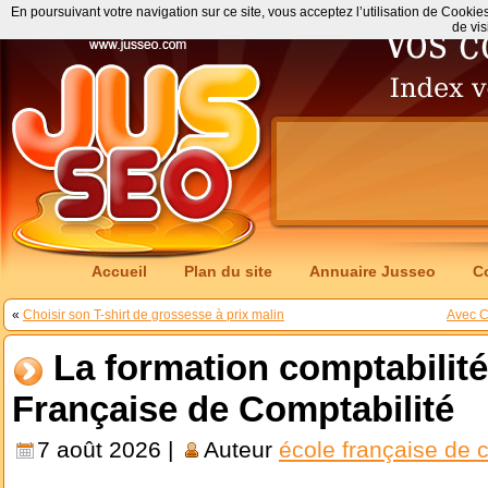
En poursuivant votre navigation sur ce site, vous acceptez l’utilisation de Cookie
de vis
Accueil
Plan du site
Annuaire Jusseo
C
«
Choisir son T-shirt de grossesse à prix malin
Avec C
La formation comptabilité
Française de Comptabilité
7 août 2026 |
Auteur
école française de 