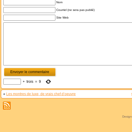
Nom
Courriel (ne sera pas publié)
Site Web
+
trois
=
9
«
Les montres de luxe, de vrais chef d’oeuvre
Desig