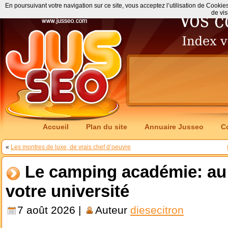
En poursuivant votre navigation sur ce site, vous acceptez l’utilisation de Cookie
de vis
Accueil
Plan du site
Annuaire Jusseo
C
«
Les montres de luxe, de vrais chef d’oeuvre
Le camping académie: au
votre université
7 août 2026 |
Auteur
diesecitron