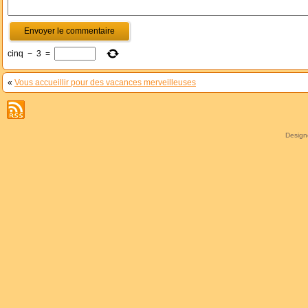
cinq
−
3
=
«
Vous accueillir pour des vacances merveilleuses
Desig