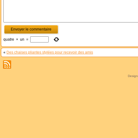
quatre
×
un
=
«
Des chaises pliantes stylées pour recevoir des amis
Desig