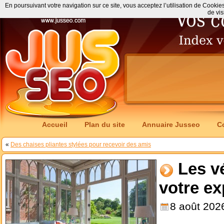
En poursuivant votre navigation sur ce site, vous acceptez l’utilisation de Cookie
de vis
Accueil
Plan du site
Annuaire Jusseo
C
«
Des chaises pliantes stylées pour recevoir des amis
Les v
votre ex
8 août 202