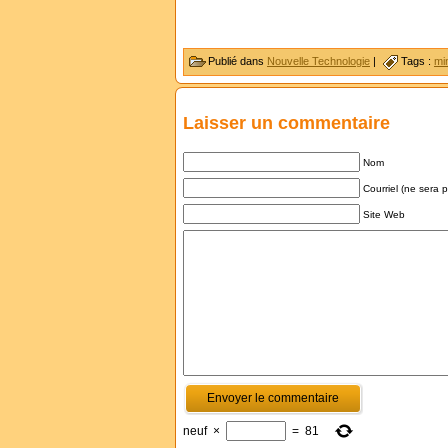
Publié dans
Nouvelle Technologie
|
Tags :
mi
Laisser un commentaire
Nom
Courriel (ne sera 
Site Web
neuf
×
=
81