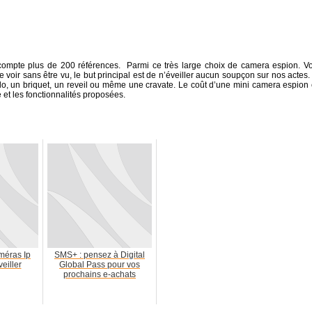
ompte plus de 200 références. Parmi ce très large choix de camera espion. V
 voir sans être vu, le but principal est de n’éveiller aucun soupçon sur nos actes.
lo, un briquet, un reveil ou même une cravate. Le coût d’une mini camera espion 
 et les fonctionnalités proposées.
méras Ip
SMS+ : pensez à Digital
veiller
Global Pass pour vos
prochains e-achats