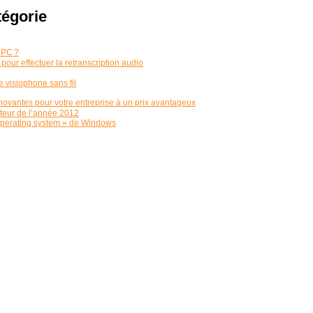
tégorie
 PC ?
our effectuer la retranscription audio
e visiophone sans fil
novantes pour votre entreprise à un prix avantageux
eur de l’année 2012
l’operating system » de Windows