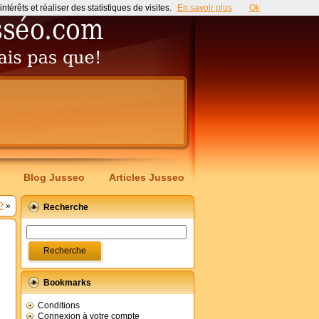
érêts et réaliser des statistiques de visites.
En savoir plus
Ok
Blog Jusseo
Articles Jusseo
?
»
Recherche
Bookmarks
Conditions
Connexion à votre compte