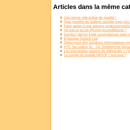
Articles dans la même ca
Une borne interactive de qualité !
Quel modèle de batterie acheter pour son
Faire appel à une agence professionnelle p
Qu’est-ce qu’un iPhone reconditionné ?
Gardez l’œil en toute circonstances avec l
Eclairage Solaire Led
Optez pour des solutions informatiques in
HTC Sensation XL : Un Smartphone Novat
Les principales raisons de plébisciter « 
La norme de qualité NFA2P, c’est quoi ?