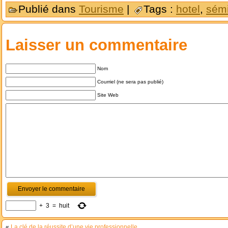
Publié dans
Tourisme
|
Tags :
hotel
,
sémi
Laisser un commentaire
Nom
Courriel (ne sera pas publié)
Site Web
+
3
=
huit
«
La clé de la réussite d’une vie professionnelle