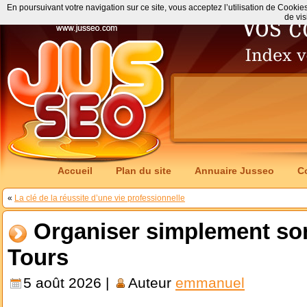
En poursuivant votre navigation sur ce site, vous acceptez l’utilisation de Cookie
de vis
Accueil
Plan du site
Annuaire Jusseo
C
«
La clé de la réussite d’une vie professionnelle
Organiser simplement so
Tours
5 août 2026 |
Auteur
emmanuel