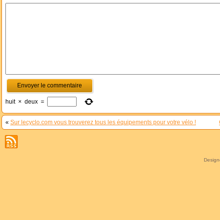
huit
×
deux
=
«
Sur lecyclo.com vous trouverez tous les équipements pour votre vélo !
Desig