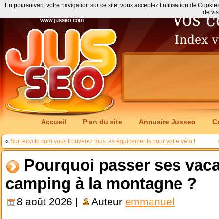
En poursuivant votre navigation sur ce site, vous acceptez l’utilisation de Cookie
de vis
Accueil
Plan du site
Annuaire Jusseo
C
«
Sur lecyclo.com vous trouverez tous les équipements pour votre vélo !
Pourquoi passer ses vac
camping à la montagne ?
8 août 2026 |
Auteur
emmanuel