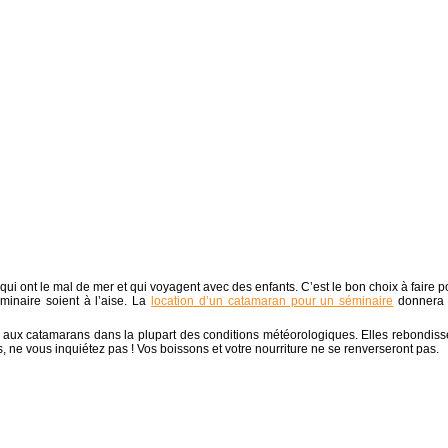
ui ont le mal de mer et qui voyagent avec des enfants. C’est le bon choix à faire p
éminaire soient à l’aise. La
location d’un catamaran pour un séminaire
donnera
u aux catamarans dans la plupart des conditions météorologiques. Elles rebondiss
s, ne vous inquiétez pas ! Vos boissons et votre nourriture ne se renverseront pas.