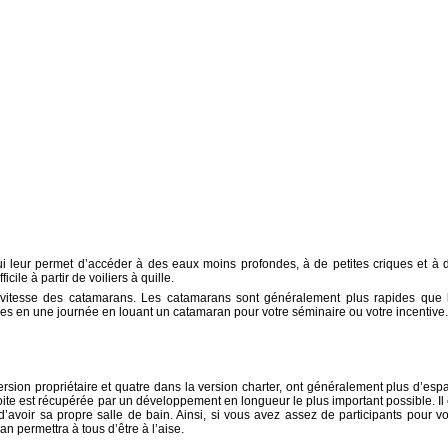
qui leur permet d’accéder à des eaux moins profondes, à de petites criques et à 
cile à partir de voiliers à quille.
a vitesse des catamarans. Les catamarans sont généralement plus rapides que 
ges en une journée en louant un catamaran pour votre séminaire ou votre incentive.
ersion propriétaire et quatre dans la version charter, ont généralement plus d’esp
te est récupérée par un développement en longueur le plus important possible. Il 
’avoir sa propre salle de bain. Ainsi, si vous avez assez de participants pour vo
n permettra à tous d’être à l’aise.