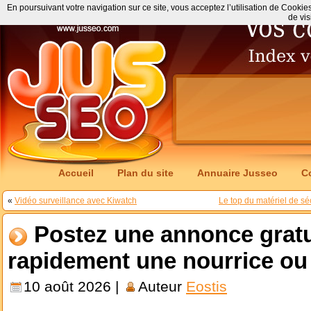
En poursuivant votre navigation sur ce site, vous acceptez l’utilisation de Cookie
de vis
Accueil
Plan du site
Annuaire Jusseo
C
«
Vidéo surveillance avec Kiwatch
Le top du matériel de séc
Postez une annonce gratu
rapidement une nourrice ou
10 août 2026 |
Auteur
Eostis