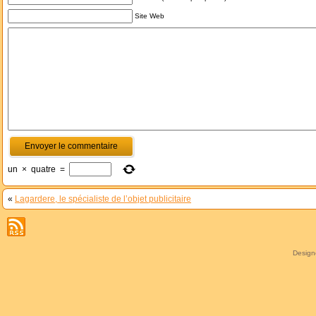
Site Web
un
×
quatre
=
«
Lagardere, le spécialiste de l’objet publicitaire
Desig