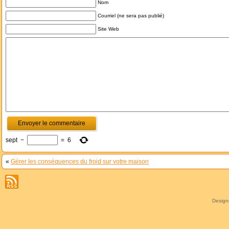
Nom
Courriel (ne sera pas publié)
Site Web
sept
−
=
6
«
Gérer les conséquences du froid sur votre maison
Desig