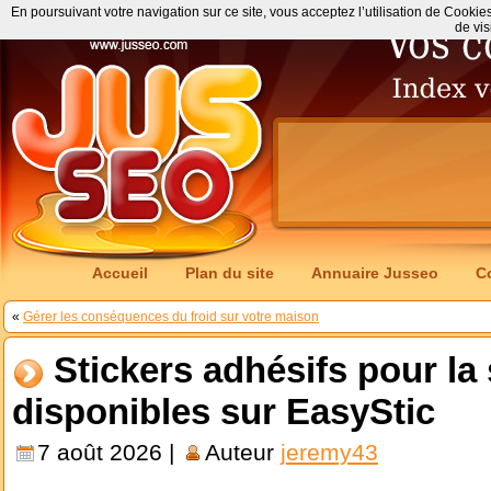
En poursuivant votre navigation sur ce site, vous acceptez l’utilisation de Cookie
de vis
Accueil
Plan du site
Annuaire Jusseo
C
«
Gérer les conséquences du froid sur votre maison
Stickers adhésifs pour la 
disponibles sur EasyStic
7 août 2026 |
Auteur
jeremy43