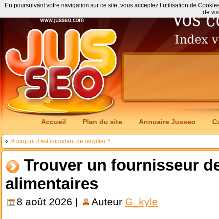
En poursuivant votre navigation sur ce site, vous acceptez l’utilisation de Cookie
de vis
Accueil
Plan du site
Annuaire Jusseo
C
«
Pourquoi il est important de recycler ?
Trouver un fournisseur d
alimentaires
8 août 2026 |
Auteur
G_kyle