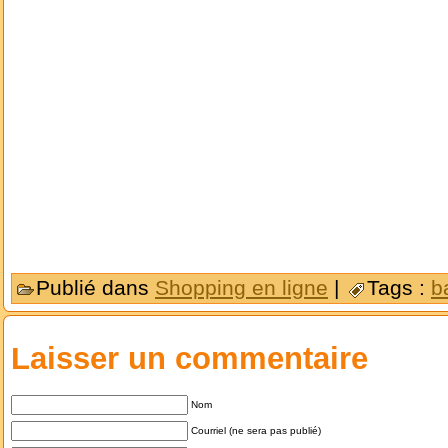
Publié dans
Shopping en ligne
|
Tags :
b
Laisser un commentaire
Nom
Courriel (ne sera pas publié)