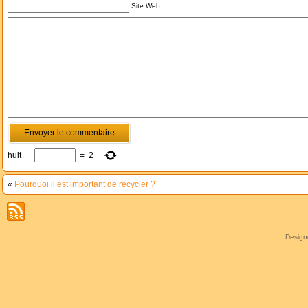
Site Web
huit
−
=
2
«
Pourquoi il est important de recycler ?
Desig