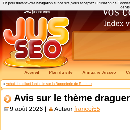
En poursuivant votre navigation sur ce site, vous acceptez l’utilisation de Cookie
de vis
Accueil
Plan du site
Annuaire Jusseo
C
«
Achat de collant fantaisie sur la Bonneterie de Roubaix
Avis sur le thème drague
9 août 2026 |
Auteur
francoi55