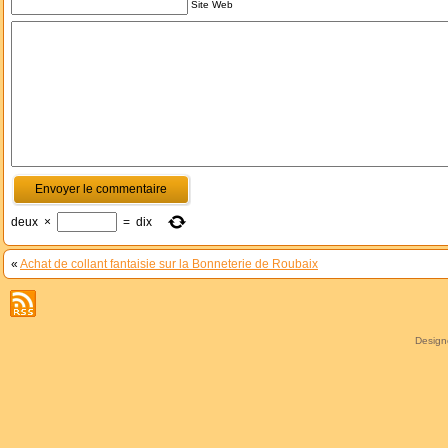
Site Web
deux
×
=
dix
«
Achat de collant fantaisie sur la Bonneterie de Roubaix
Desig