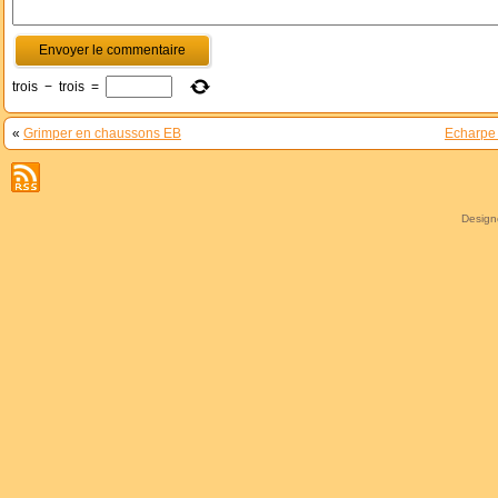
trois
−
trois
=
«
Grimper en chaussons EB
Echarpe 
Desig