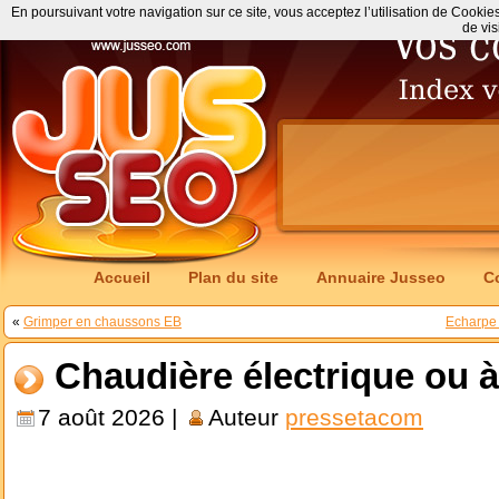
En poursuivant votre navigation sur ce site, vous acceptez l’utilisation de Cookie
de vis
Accueil
Plan du site
Annuaire Jusseo
C
«
Grimper en chaussons EB
Echarpe 
Chaudière électrique ou 
7 août 2026 |
Auteur
pressetacom