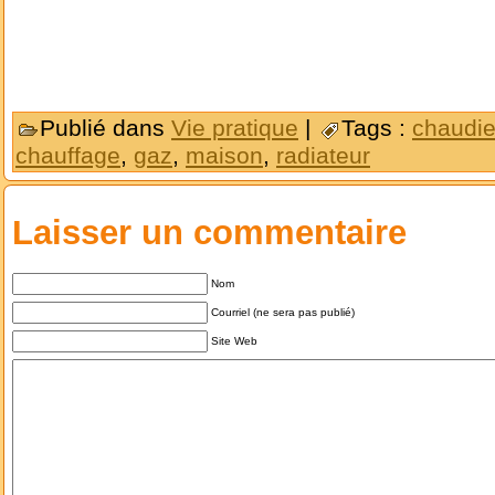
Publié dans
Vie pratique
|
Tags :
chaudie
chauffage
,
gaz
,
maison
,
radiateur
Laisser un commentaire
Nom
Courriel (ne sera pas publié)
Site Web