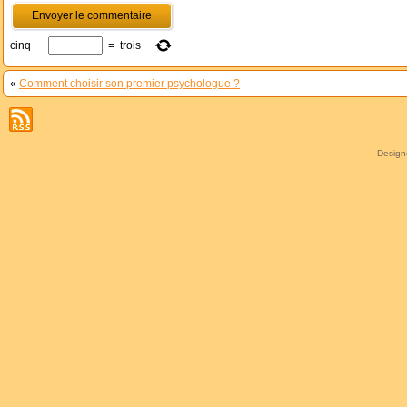
cinq
−
=
trois
«
Comment choisir son premier psychologue ?
Desig