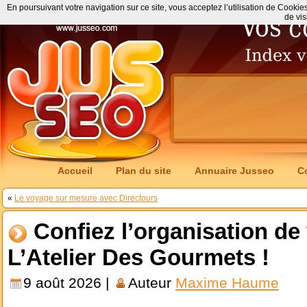
En poursuivant votre navigation sur ce site, vous acceptez l’utilisation de Cookie
de vis
Accueil
Plan du site
Annuaire Jusseo
C
«
Le voyage sur mesure avec Directours
Confiez l’organisation d
L’Atelier Des Gourmets !
9 août 2026 |
Auteur
Maxime Haume