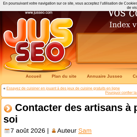
En poursuivant votre navigation sur ce site, vous acceptez l’utilisation de Cookie
de vis
Accueil
Plan du site
Annuaire Jusseo
C
«
Essayez de cuisiner en jouant à des jeux de cuisine gratuits en ligne
Pourquoi confier l
Contacter des artisans à 
soi
7 août 2026 |
Auteur
Sam