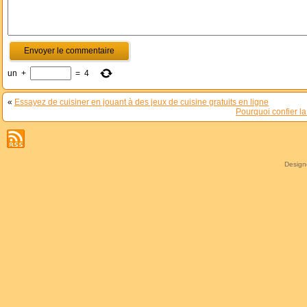
un
+
=
4
«
Essayez de cuisiner en jouant à des jeux de cuisine gratuits en ligne
Pourquoi confier l
Desig