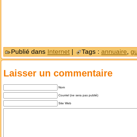
Publié dans
Internet
|
Tags :
annuaire
,
g
Laisser un commentaire
Nom
Courriel (ne sera pas publié)
Site Web