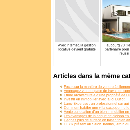
Avec Internet, la gestion
Faubourg 70 : le
locative devient gratuite
partenaire pour 
réussi
Articles dans la même ca
Focus sur la manière de vendre facileme
Aménagez votre espace de travail en co
Etude architecturale d’une propriété de F
Investir en immobilier avec la loi Duflot
Lamy Expertise : un professionnel sur qui 
Comment habiter une villa exceptionnelle
Vente ou location d’un bien immobilier en 
Les avantages de la brique de cloison en t
Gagnez plus de surface en faisant bien 
OFYR présent au Salon Jardins,Jardin du 