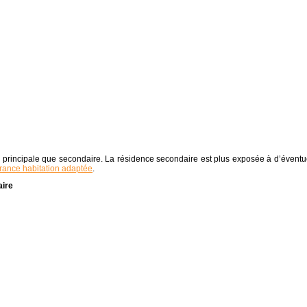
n principale que secondaire. La résidence secondaire est plus exposée à d’éventu
rance habitation adaptée
.
aire