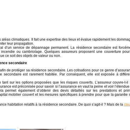
aléas climatiques. Il fait une expertise des lieux et évalue rapidement les domma
miter leur propagation.
l d’un service de dépannage permanent. La résidence secondaire est forcém
incendie ou cambriolage. Quelques assureurs proposent une couverture pour
ue ce soit des objets de valeur ou non.
dence secondaire
 afin de protéger sa résidence secondaire. Les cotisations pour ce genre d’assura
e secondaire est rarement habitée. Par conséquent, elle est exposée à différe
 tant sur les options proposées que les risques couverts. L’assureur couvre-t-il 
ssurance est préconisée pour savoir si l’assurance en vaut la peine et voir l’étendue
la permet également d’obtenir des devis détaillés sur les prestations et pri
pital mobilier couvert et les mesures spécifiques à prendre pour que la garantie s
nce habitation relatifs à la résidence secondaire. De quoi s’agit-il ? Mais de la
cla