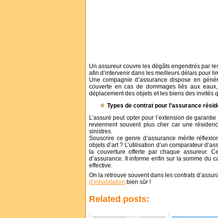
Un assureur couvre les dégâts engendrés par les 
afin d’intervenir dans les meilleurs délais pour li
Une compagnie d’assurance dispose en généra
couverte en cas de dommages liés aux eaux, 
déplacement des objets et les biens des invités q
Types de contrat pour l’assurance rési
L’assuré peut opter pour l’extension de garantie
reviennent souvent plus cher car une résidenc
sinistres.
Souscrire ce genre d’assurance mérite réflexion
objets d’art ? L’utilisation d’un comparateur d’a
la couverture offerte par chaque assureur. Ce
d’assurance. Il informe enfin sur la somme du ca
effective.
On la retrouve souvent dans les contrats d’assura
d’inhabitation
bien sûr !
Related posts: