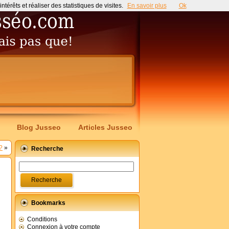
érêts et réaliser des statistiques de visites.
En savoir plus
Ok
Blog Jusseo
Articles Jusseo
?
»
Recherche
Bookmarks
Conditions
Connexion à votre compte