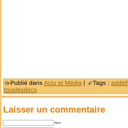
Publié dans
Actu et Média
|
Tags :
additi
touslesdocs
Laisser un commentaire
Nom