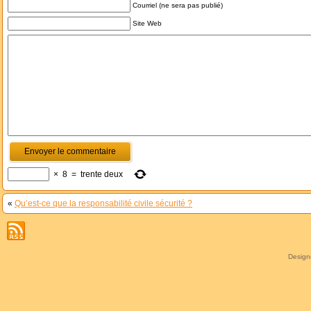
Courriel (ne sera pas publié)
Site Web
×
8
=
trente deux
«
Qu’est-ce que la responsabilité civile sécurité ?
Desig