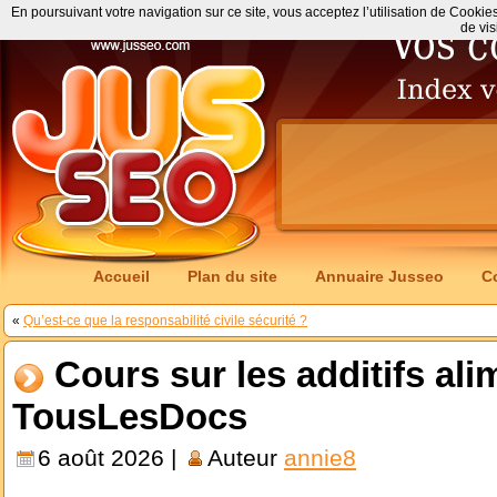
En poursuivant votre navigation sur ce site, vous acceptez l’utilisation de Cookie
de vis
Accueil
Plan du site
Annuaire Jusseo
C
«
Qu’est-ce que la responsabilité civile sécurité ?
Cours sur les additifs ali
TousLesDocs
6 août 2026 |
Auteur
annie8