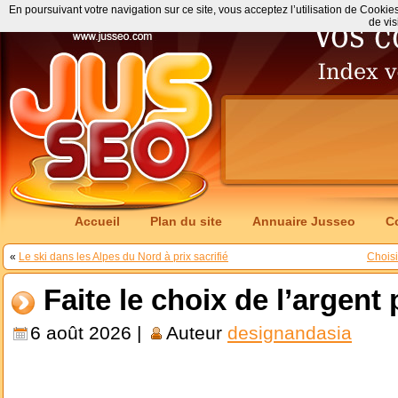
En poursuivant votre navigation sur ce site, vous acceptez l’utilisation de Cookie
de vis
Accueil
Plan du site
Annuaire Jusseo
C
«
Le ski dans les Alpes du Nord à prix sacrifié
Choisi
Faite le choix de l’argent
6 août 2026 |
Auteur
designandasia