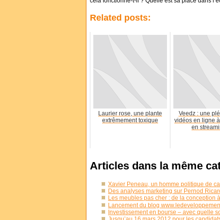
cela fonctionne-t-il ? Quelle est sa place dans l
Related posts:
Laurier rose, une plante
Veedz : une plé
extrêmement toxique
vidéos en ligne à
en streami
Articles dans la même ca
Xavier Peneau, un homme politique de ca
Des analyses marketing sur Pernod Rica
Les meubles pas cher : de la conception à
Lancement du blog www.ledeveloppement
Investissement en bourse – avec quelle
Jusqu’au 16 mars 2012 pour les candidats