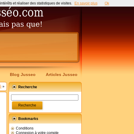
érêts et réaliser des statistiques de visites.
En savoir plus
Ok
Blog Jusseo
Articles Jusseo
é
»
Recherche
Bookmarks
Conditions
Connexion à votre compte