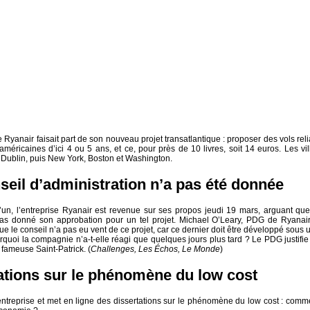
Ryanair faisait part de son nouveau projet transatlantique : proposer des vols reli
éricaines d’ici 4 ou 5 ans, et ce, pour près de 10 livres, soit 14 euros. Les vil
 Dublin, puis New York, Boston et Washington.
seil d’administration n’a pas été donnée
’un, l’entreprise Ryanair est revenue sur ses propos jeudi 19 mars, arguant que
pas donné son approbation pour un tel projet. Michael O’Leary, PDG de Ryanair
 le conseil n’a pas eu vent de ce projet, car ce dernier doit être développé sous 
quoi la compagnie n’a-t-elle réagi que quelques jours plus tard ? Le PDG justifie
a fameuse Saint-Patrick. (
Challenges, Les Échos, Le Monde
)
ations sur le phénomène du low cost
entreprise et met en ligne des dissertations sur le phénomène du low cost : comm