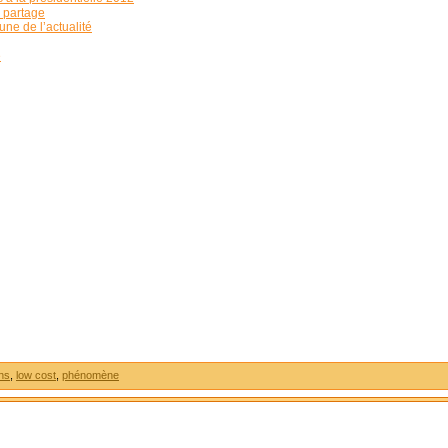
 partage
ne de l’actualité
e
ons
,
low cost
,
phénomène