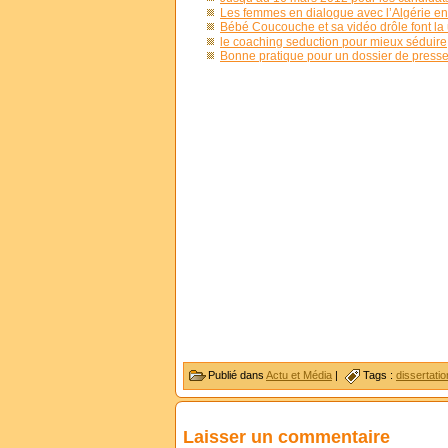
Les femmes en dialogue avec l’Algérie en
Bébé Coucouche et sa vidéo drôle font la u
le coaching seduction pour mieux séduire
Bonne pratique pour un dossier de press
Publié dans
Actu et Média
|
Tags :
dissertati
Laisser un commentaire