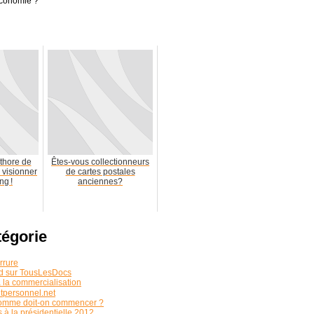
’économie ?
thore de
Êtes-vous collectionneurs
 visionner
de cartes postales
ng !
anciennes?
tégorie
rrure
rd sur TousLesDocs
 la commercialisation
personnel.net
 somme doit-on commencer ?
 à la présidentielle 2012