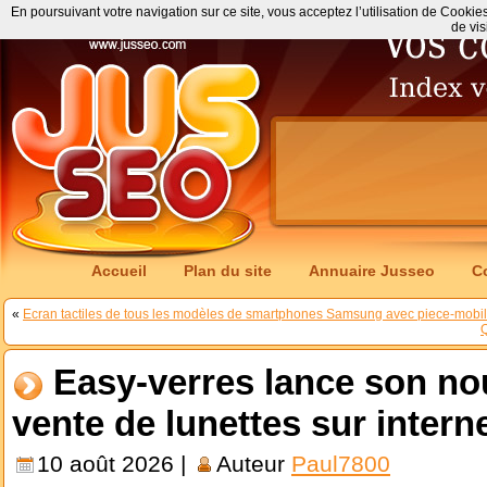
En poursuivant votre navigation sur ce site, vous acceptez l’utilisation de Cookie
de vis
Accueil
Plan du site
Annuaire Jusseo
C
«
Ecran tactiles de tous les modèles de smartphones Samsung avec piece-mobi
Q
Easy-verres lance son n
vente de lunettes sur intern
10 août 2026 |
Auteur
Paul7800