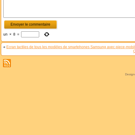
un
×
8
=
«
Ecran tactiles de tous les modèles de smartphones Samsung avec piece-mobi
Q
Desig