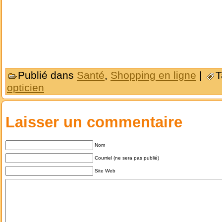
Publié dans
Santé
,
Shopping en ligne
|
T
opticien
Laisser un commentaire
Nom
Courriel (ne sera pas publié)
Site Web