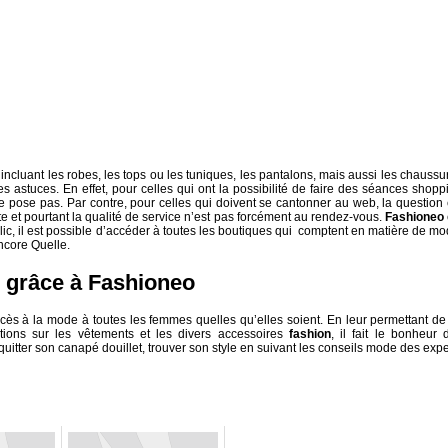
incluant les robes, les tops ou les tuniques, les pantalons, mais aussi les chaussu
s astuces. En effet, pour celles qui ont la possibilité de faire des séances shopp
 pose pas. Par contre, pour celles qui doivent se cantonner au web, la question 
vaste et pourtant la qualité de service n’est pas forcément au rendez-vous.
Fashioneo
lic, il est possible d’accéder à toutes les boutiques qui comptent en matière de mo
ncore Quelle.
e grâce à Fashioneo
accès à la mode à toutes les femmes quelles qu’elles soient. En leur permettant de
tions sur les vêtements et les divers accessoires
fashion
, il fait le bonheur 
uitter son canapé douillet, trouver son style en suivant les conseils mode des expe