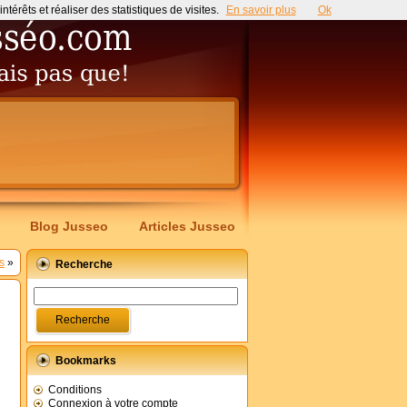
érêts et réaliser des statistiques de visites.
En savoir plus
Ok
Blog Jusseo
Articles Jusseo
s
»
Recherche
Bookmarks
Conditions
Connexion à votre compte