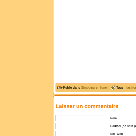
Publié dans
Shopping en ligne
|
Tags :
fashio
Laisser un commentaire
Nom
Courriel (ne sera 
Site Web