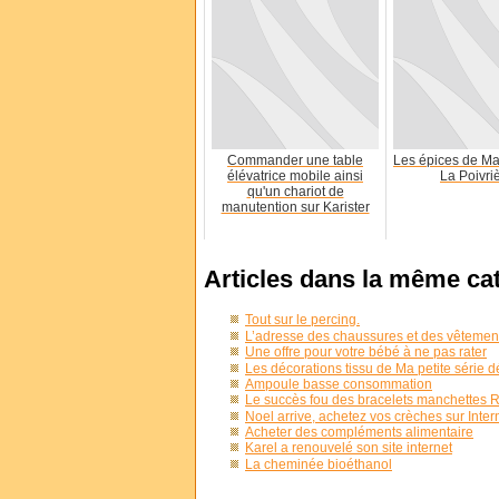
Commander une table
Les épices de M
élévatrice mobile ainsi
La Poivri
qu'un chariot de
manutention sur Karister
Articles dans la même ca
Tout sur le percing.
L’adresse des chaussures et des vêtement
Une offre pour votre bébé à ne pas rater
Les décorations tissu de Ma petite série
Ampoule basse consommation
Le succès fou des bracelets manchettes 
Noel arrive, achetez vos crèches sur Intern
Acheter des compléments alimentaire
Karel a renouvelé son site internet
La cheminée bioéthanol