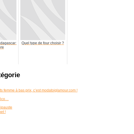
adagascar:
Quel type de four choisir ?
ère
tégorie
s femme à bas prix, c’est modatoiglamour.com !
 déco…
Ripauste
et !