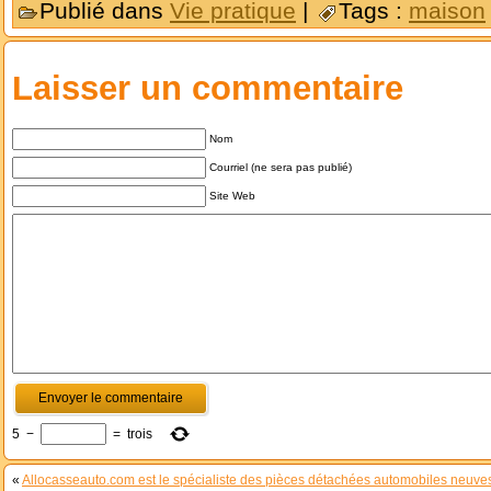
Publié dans
Vie pratique
|
Tags :
maison
Laisser un commentaire
Nom
Courriel (ne sera pas publié)
Site Web
5
−
=
trois
«
Allocasseauto.com est le spécialiste des pièces détachées automobiles neuves