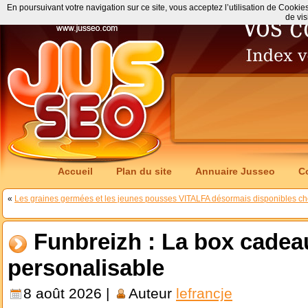
En poursuivant votre navigation sur ce site, vous acceptez l’utilisation de Cookie
de vis
Accueil
Plan du site
Annuaire Jusseo
C
«
Les graines germées et les jeunes pousses VITALFA désormais disponibles c
Funbreizh : La box cadea
personalisable
8 août 2026 |
Auteur
lefrancje