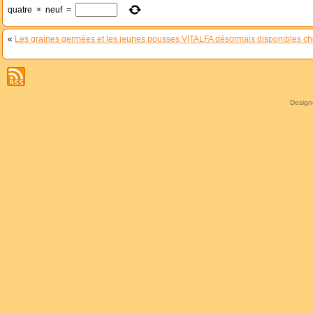
quatre
×
neuf
=
«
Les graines germées et les jeunes pousses VITALFA désormais disponibles c
Desig