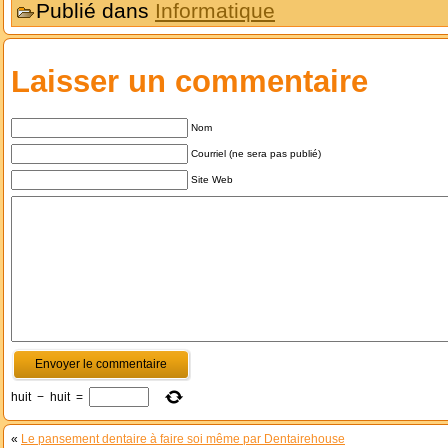
Publié dans
Informatique
Laisser un commentaire
Nom
Courriel (ne sera pas publié)
Site Web
huit
−
huit
=
«
Le pansement dentaire à faire soi même par Dentairehouse