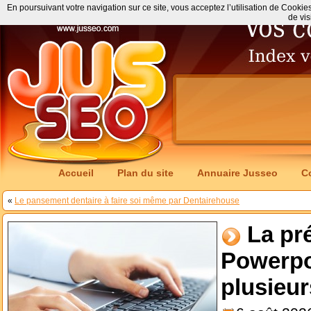
En poursuivant votre navigation sur ce site, vous acceptez l’utilisation de Cookie
de vis
Accueil
Plan du site
Annuaire Jusseo
C
«
Le pansement dentaire à faire soi même par Dentairehouse
La pr
Powerpo
plusieur