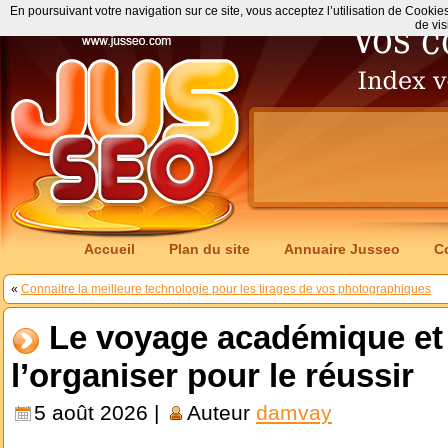
En poursuivant votre navigation sur ce site, vous acceptez l’utilisation de Cookie
de vis
Accueil
Plan du site
Annuaire Jusseo
C
«
Connaitre la meilleure technologie pour les tirages de vos photographiques
Le voyage académique et
l’organiser pour le réussir
5 août 2026 |
Auteur
damvay