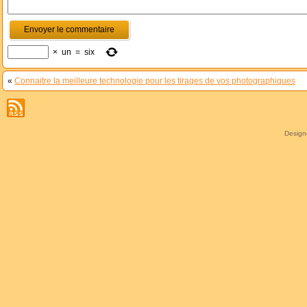
×
un
=
six
«
Connaitre la meilleure technologie pour les tirages de vos photographiques
Desig