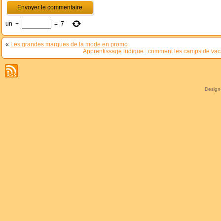
un
+
=
7
«
Les grandes marques de la mode en promo
Apprentissage ludique : comment les camps de vaca
Desig