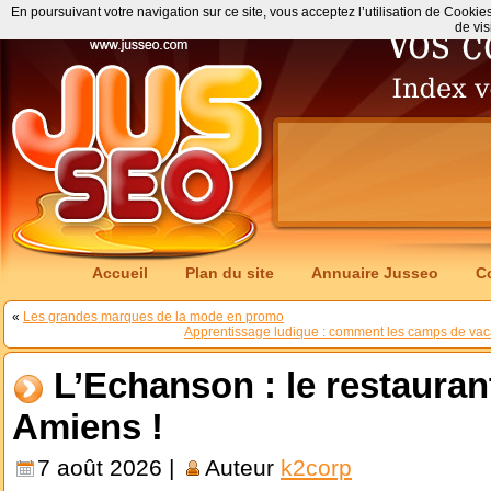
En poursuivant votre navigation sur ce site, vous acceptez l’utilisation de Cookie
de vis
Accueil
Plan du site
Annuaire Jusseo
C
«
Les grandes marques de la mode en promo
Apprentissage ludique : comment les camps de vaca
L’Echanson : le restauran
Amiens !
7 août 2026 |
Auteur
k2corp