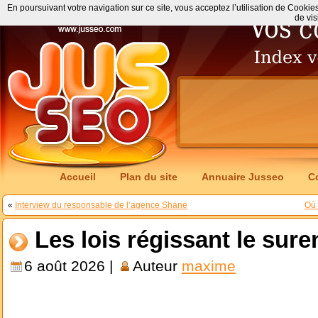
En poursuivant votre navigation sur ce site, vous acceptez l’utilisation de Cookie
de vis
Accueil
Plan du site
Annuaire Jusseo
C
«
Interview du responsable de l’agence Shane
Où 
Les lois régissant le sur
6 août 2026 |
Auteur
maxime