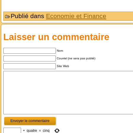
Publié dans
Economie et Finance
Laisser un commentaire
Nom
Courriel (ne sera pas publié)
Site Web
+
quatre
=
cinq