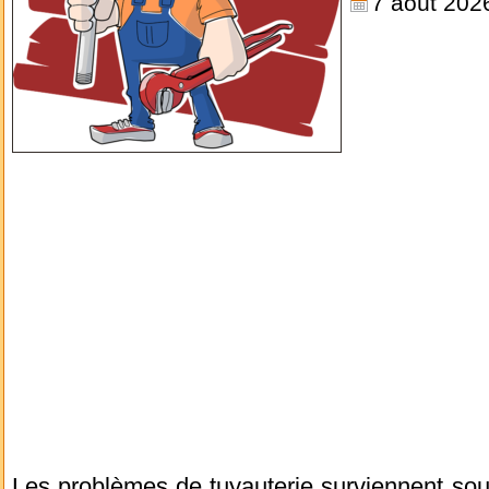
7 août 202
Les problèmes de tuyauterie surviennent sou