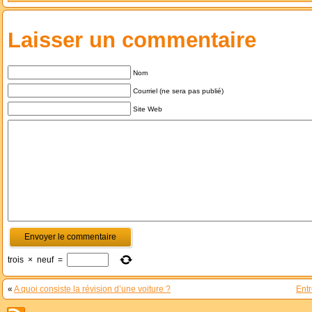
Laisser un commentaire
Nom
Courriel (ne sera pas publié)
Site Web
trois
×
neuf
=
«
A quoi consiste la révision d’une voiture ?
Entr