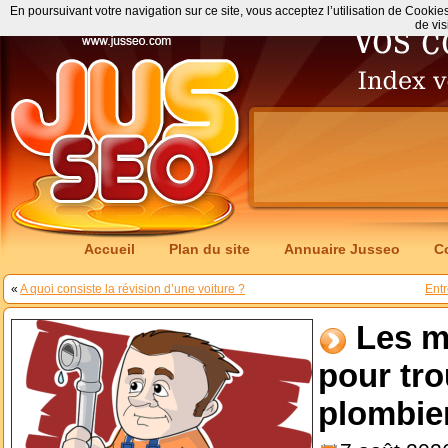
En poursuivant votre navigation sur ce site, vous acceptez l’utilisation de Cookie
de vis
Accueil
Plan du site
Annuaire Jusseo
C
«
A quoi consiste la révision d’une voiture ?
Entr
Les m
pour tr
plombie