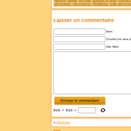
peinture
,
badger
,
bon plan
,
boutique en ligne
,
commerce
aérographe
,
mld products
,
Modélisme
,
outils aérograp
Laisser un commentaire
Nom
Courriel (ne sera 
Site Web
trois
+
trois
=
«
Musique