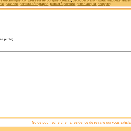
 électronique
,
compresseur aérographe
,
createx
,
déco
,
decoration
,
iwata
,
maquette
,
matéri
hie
,
paasche
,
peinture aérographe
,
pistolet à peinture
,
prince august
,
shopping
pas publié)
Guide pour rechercher la résidence de retraite qui vous satisfai