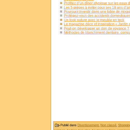
Profitez d’un dîner atypique sur les eaux d
Les 5 pièges à éviter pour ses 18 ans d’a
Pourquoi investir dans une table de mixa
Protégez-vous des accidents domestiques e
Un look nature avec le meuble en teck
Le magazine déco et inspiration « Jardin 
Peut-on développer un don de voyance ?
Méthodes de blanchiment dentaire: compar
Publié dans
Divertissement
,
Non classé
,
Shopping