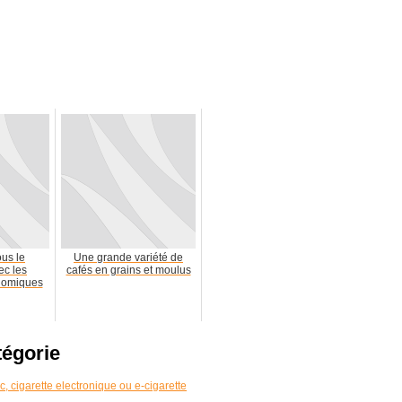
ous le
Une grande variété de
ec les
cafés en grains et moulus
nomiques
tégorie
, cigarette electronique ou e-cigarette