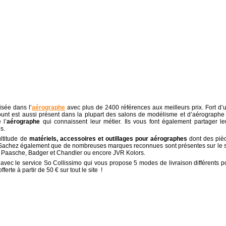
isée dans l’
aérographe
avec plus de 2400 références aux meilleurs prix. Fort d’
unt est aussi présent dans la plupart des salons de modélisme et d’aérographe
 l’
aérographe
qui connaissent leur métier. Ils vous font également partager le
s.
ltitude de
matériels, accessoires et outillages pour aérographes
dont des piè
. Sachez également que de nombreuses marques reconnues sont présentes sur le s
x, Paasche, Badger et Chandler ou encore JVR Kolors.
lère avec le service So Collissimo qui vous propose 5 modes de livraison différents p
erte à partir de 50 € sur tout le site !