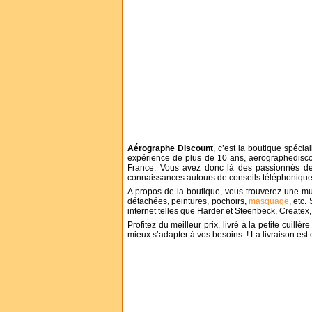
Aérographe Discount
, c’est la boutique spécial
expérience de plus de 10 ans, aerographedisco
France. Vous avez donc là des passionnés de
connaissances autours de conseils téléphonique
A propos de la boutique, vous trouverez une mu
détachées, peintures, pochoirs,
masquage
, etc
internet telles que Harder et Steenbeck, Create
Profitez du meilleur prix, livré à la petite cuil
mieux s’adapter à vos besoins ! La livraison est off