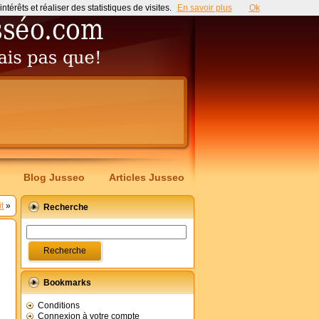
érêts et réaliser des statistiques de visites.
En savoir plus
Ok
Blog Jusseo
Articles Jusseo
t
»
Recherche
Bookmarks
Conditions
Connexion à votre compte