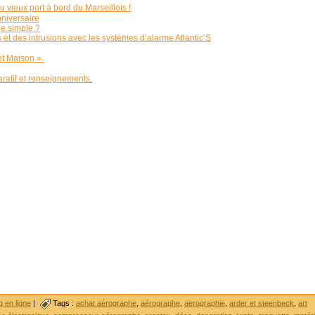
u vieux port à bord du Marseillois !
nniversaire
ge simple ?
t des intrusions avec les systèmes d’alarme Atlantic’S
et Maison ».
atif et renseignements.
 en ligne
|
Tags :
achat aérographe
,
aérographe
,
aerographie
,
arder et steenbeck
,
art