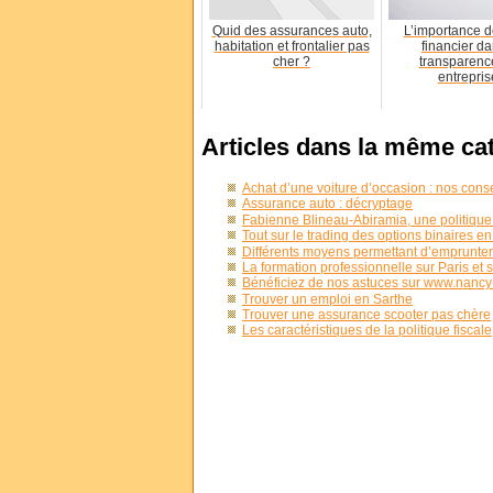
Quid des assurances auto,
L’importance de
habitation et frontalier pas
financier da
cher ?
transparenc
entrepris
Articles dans la même ca
Achat d’une voiture d’occasion : nos con
Assurance auto : décryptage
Fabienne Blineau-Abiramia, une politiqu
Tout sur le trading des options binaires en
Différents moyens permettant d’emprunter 
La formation professionnelle sur Paris et 
Bénéficiez de nos astuces sur www.nancy
Trouver un emploi en Sarthe
Trouver une assurance scooter pas chère
Les caractéristiques de la politique fiscale