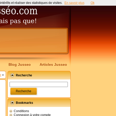
érêts et réaliser des statistiques de visites.
En savoir plus
Ok
Blog Jusseo
Articles Jusseo
e
»
Recherche
Bookmarks
Conditions
Connexion à votre compte