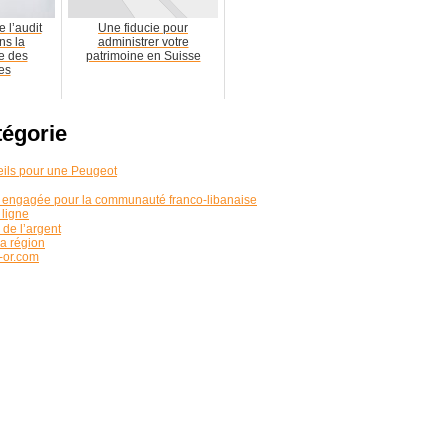
 l’audit
Une fiducie pour
ns la
administrer votre
e des
patrimoine en Suisse
es
tégorie
seils pour une Peugeot
e engagée pour la communauté franco-libanaise
 ligne
de l’argent
sa région
-or.com