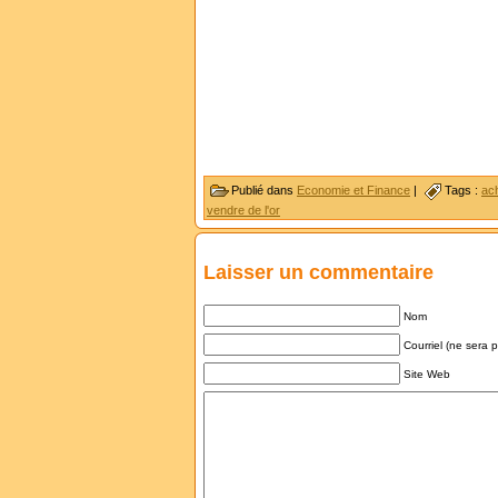
Publié dans
Economie et Finance
|
Tags :
ach
vendre de l'or
Laisser un commentaire
Nom
Courriel (ne sera 
Site Web