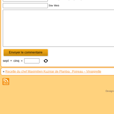
Site Web
sept
+
cinq
=
«
Recette du chef Maximilien Kuzniar de Plantxa : Poireau – Vinaigrette
Desig