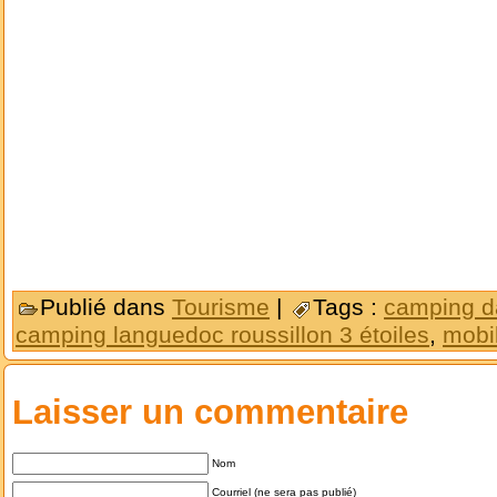
Publié dans
Tourisme
|
Tags :
camping da
camping languedoc roussillon 3 étoiles
,
mobi
Laisser un commentaire
Nom
Courriel (ne sera pas publié)