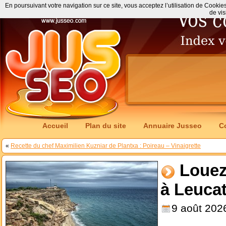
En poursuivant votre navigation sur ce site, vous acceptez l’utilisation de Cookie
de vis
Accueil
Plan du site
Annuaire Jusseo
C
«
Recette du chef Maximilien Kuzniar de Plantxa : Poireau – Vinaigrette
Louez
à Leuca
9 août 202