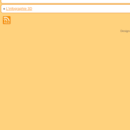
«
L’infographie 3D
Desig