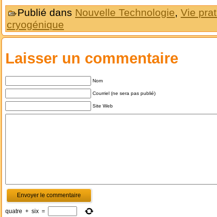
Publié dans
Nouvelle Technologie
,
Vie pra
cryogénique
Laisser un commentaire
Nom
Courriel (ne sera pas publié)
Site Web
quatre
+
six
=