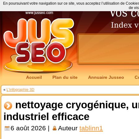
En poursuivant votre navigation sur ce site, vous acceptez l’utilisation de Cookie
de vis
Accueil
Plan du site
Annuaire Jusseo
C
«
L’infographie 3D
nettoyage cryogénique, u
industriel efficace
6 août 2026 |
Auteur
tablinn1