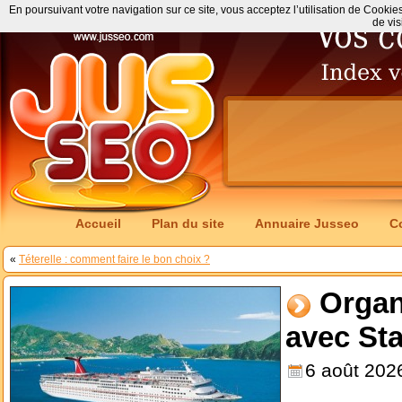
En poursuivant votre navigation sur ce site, vous acceptez l’utilisation de Cookie
de vis
Accueil
Plan du site
Annuaire Jusseo
C
«
Téterelle : comment faire le bon choix ?
Organ
avec Sta
6 août 202