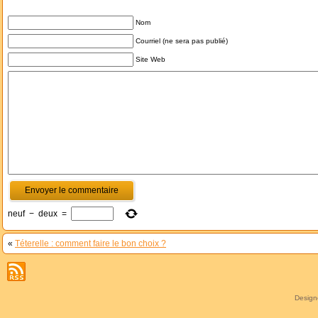
Nom
Courriel (ne sera pas publié)
Site Web
neuf
−
deux
=
«
Téterelle : comment faire le bon choix ?
Desig