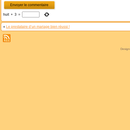
huit
+
3
=
«
Le prestataire d’un mariage bien réussi !
Desig