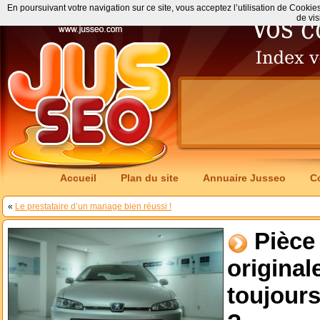
En poursuivant votre navigation sur ce site, vous acceptez l’utilisation de Cookie
de vis
Accueil
Plan du site
Annuaire Jusseo
C
«
Le prestataire d’un mariage bien réussi !
Pièce
original
toujour