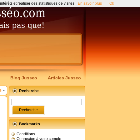
érêts et réaliser des statistiques de visites.
En savoir plus
Ok
Blog Jusseo
Articles Jusseo
s
»
Recherche
Bookmarks
Conditions
Connexion à votre compte