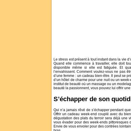
Le stress est présent à tout instant dans la vie
Quand elle commence à travailler, elle doit tou
disponible même si elle est fatiguée. Et quan
l’envahissent. Comment voulez-vous ne pas être 
d’une femme : un cadeau bien-être. Il peut se 
d’un hôtel de charme pour une nuit ou un week-e
institut de beauté où un massage ou un modelage b
beauté la passionnent, vous pouvez lui offrir un
S’échapper de son quotid
Qui n’a jamais rêvé de s’échapper pendant quel
Offrir un cadeau week-end couplé avec du bien
dégustation des plats du terroir sera déjà une
vous évader pour des week-ends pittoresques d
Envie de vous envoler pour des contrées lointai
bras.