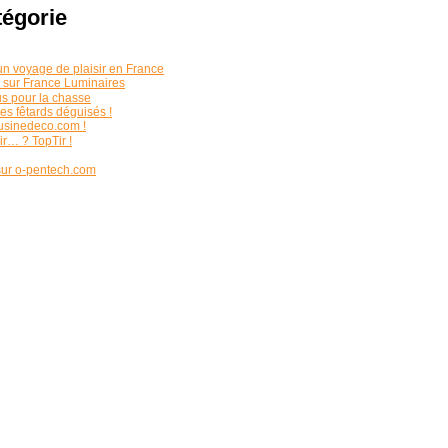
tégorie
un voyage de plaisir en France
é sur France Luminaires
us pour la chasse
des fêtards déguisés !
 usinedeco.com !
ir… ? TopTir !
 sur o-pentech.com