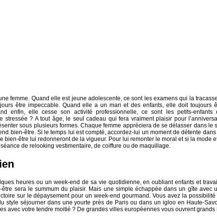
 d’une femme. Quand elle est jeune adolescente, ce sont les examens qui la tracasse
jours être impeccable. Quand elle a un mari et des enfants, elle doit toujours ê
d enfin, elle cesse son activité professionnelle, ce sont les petits-enfants 
stressée ? A tout âge, le seul cadeau qui fera vraiment plaisir pour l’anniversa
présenter sous plusieurs formes. Chaque femme appréciera de se délasser dans le 
nd bien-être. Si le temps lui est compté, accordez-lui un moment de détente dans
ien-être lui redonneront de la vigueur. Pour lui remonter le moral et si la mode et
e séance de relooking vestimentaire, de coiffure ou de maquillage.
ien
ques heures ou un week-end de sa vie quotidienne, en oubliant enfants et travai
-être sera le summum du plaisir. Mais une simple échappée dans un gîte avec 
 victoire sur le dépaysement pour un week-end gourmand. Vous avez la possibilité
u style séjourner dans une yourte près de Paris ou dans un igloo en Haute-Savo
nes avec votre tendre moitié ? De grandes villes européennes vous ouvrent grands 