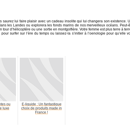
saurez lui faire plaisir avec un cadeau insolite qui lui changera son existence. 
dans les Landes ou explorera les fonds marins de nos merveilleux océans. Peut-ê
 un tour d’hélicoptère ou une sortie en montgolfière. Votre femme est plus terre à terr
 pour surfer sur l’ère du temps ou laissez-la s’initier à l’oenologie pour qu’elle v
ètes ou
E-liquide : Un fantastique
de luxe
choix de produits made in
France !