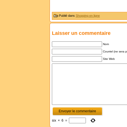
Publié dans
Shopping en ligne
Laisser un commentaire
Nom
Courriel (ne sera 
Site Web
six
×
6
=