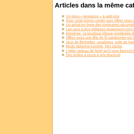
Articles dans la même ca
Un bijou « tendance » à petit prix
Avec code promo center parc offrez vous 
Un achat en ligne des luminaires sécuris
Les sacs à dos militaires également conç
Kiloshow : la boutique lilloise privilégiée 
Offrez-vous une tête de lit capitonnée sur
Jeux de fléchettes, carabines, colts de lois
Mode italienne homme, très classe
L’idée cadeau de Noël qu’il vous faut est
Des boites à pizza à prix discount