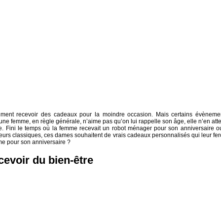
ment recevoir des cadeaux pour la moindre occasion. Mais certains évèneme
une femme, en règle générale, n’aime pas qu’on lui rappelle son âge, elle n’en att
e. Fini le temps où la femme recevait un robot ménager pour son anniversaire o
aleurs classiques, ces dames souhaitent de vrais cadeaux personnalisés qui leur fer
mme pour son anniversaire ?
cevoir du bien-être