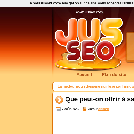
En poursuivant votre navigation sur ce site, vous acceptez l’utilis
Accueil
Plan du site
«
La médecine, un domaine non lésé par l’innov
Que peut-on offrir à 
7 août 2026 |
Auteur
arthur8