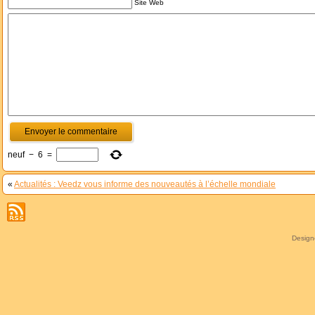
Site Web
neuf
−
6
=
«
Actualités : Veedz vous informe des nouveautés à l’échelle mondiale
Desig