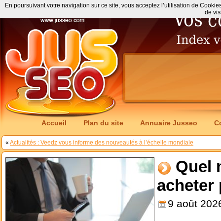
En poursuivant votre navigation sur ce site, vous acceptez l’utilisation de Cookie
de vis
Accueil
Plan du site
Annuaire Jusseo
C
«
Actualités : Veedz vous informe des nouveautés à l’échelle mondiale
Quel 
acheter
9 août 202