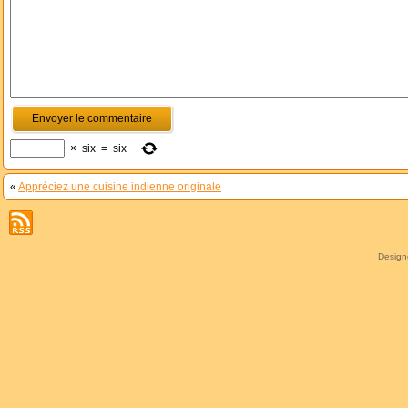
×
six
=
six
«
Appréciez une cuisine indienne originale
Desig