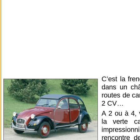
C’est la fre
dans un châ
routes de c
2 CV…
A 2 ou à 4, 
la verte c
impression
rencontre d