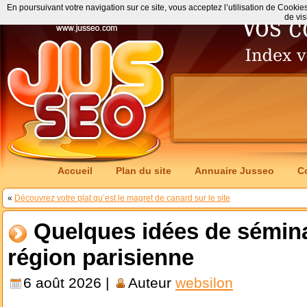
En poursuivant votre navigation sur ce site, vous acceptez l’utilisation de Cookie
de vis
Accueil
Plan du site
Annuaire Jusseo
C
«
Découvrez votre plat qu’est le magret de canard sur le site
Quelques idées de sémina
région parisienne
6 août 2026 |
Auteur
websilon