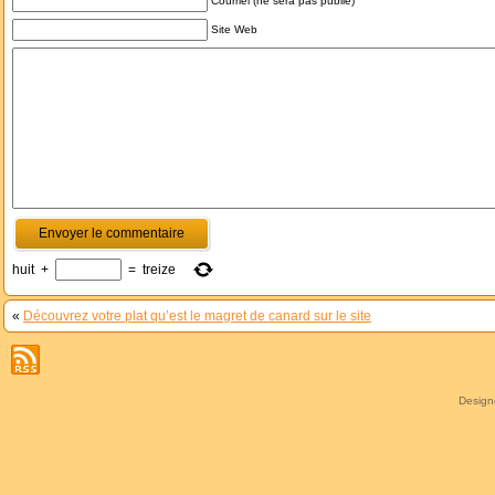
Courriel (ne sera pas publié)
Site Web
huit
+
=
treize
«
Découvrez votre plat qu’est le magret de canard sur le site
Desig