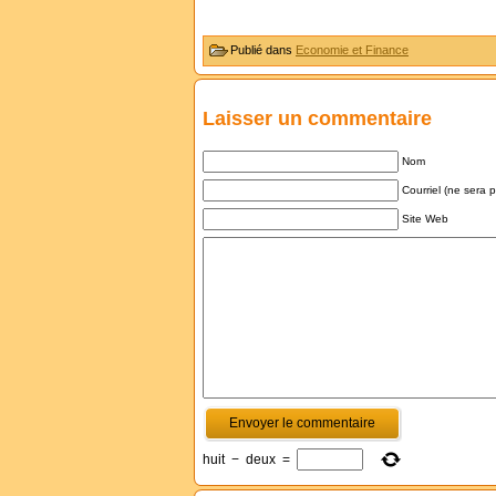
Publié dans
Economie et Finance
Laisser un commentaire
Nom
Courriel (ne sera 
Site Web
huit
−
deux
=