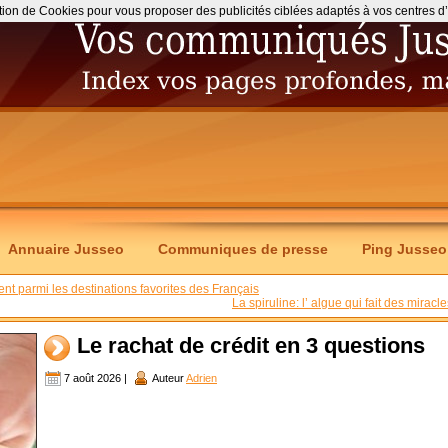
ation de Cookies pour vous proposer des publicités ciblées adaptés à vos centres d’int
Annuaire Jusseo
Communiques de presse
Ping Jusseo
ent parmi les destinations favorites des Français
La spiruline: l’ algue qui fait des miracle
Le rachat de crédit en 3 questions
7 août 2026 |
Auteur
Adrien