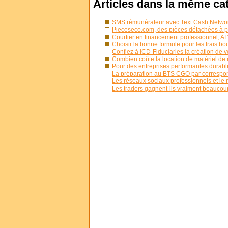
Articles dans la même ca
SMS rémunérateur avec Text Cash Netwo
Pieceseco.com, des pièces détachées à pr
Courtier en financement professionnel, A l’
Choisir la bonne formule pour les frais bo
Confiez à ICD-Fiduciaries la création de v
Combien coûte la location de matériel de
Pour des entreprises performantes durab
La préparation au BTS CGO par correspo
Les réseaux sociaux professionnels et le 
Les traders gagnent-ils vraiment beaucou