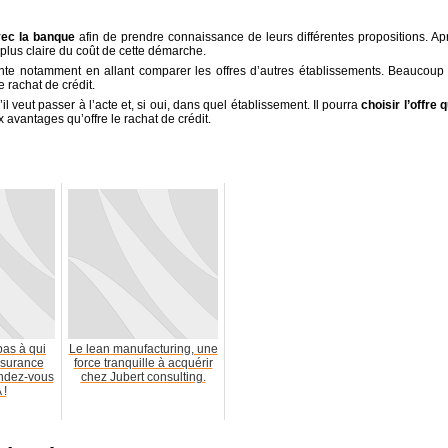
vec la banque
afin de prendre connaissance de leurs différentes propositions. Ap
 plus claire du coût de cette démarche.
nte notamment en allant comparer les offres d’autres établissements. Beaucoup
 rachat de crédit.
l veut passer à l’acte et, si oui, dans quel établissement. Il pourra
choisir l’offre q
 avantages qu’offre le rachat de crédit.
pas à qui
Le lean manufacturing, une
ssurance
force tranquille à acquérir
ndez-vous
chez Jubert consulting.
 !