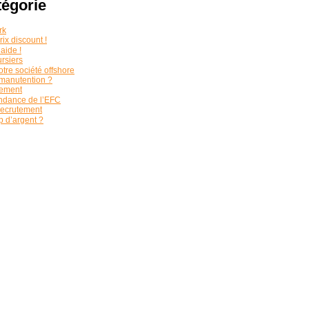
tégorie
rk
ix discount !
aide !
ursiers
otre société offshore
 manutention ?
lement
ndance de l’EFC
recrutement
p d’argent ?