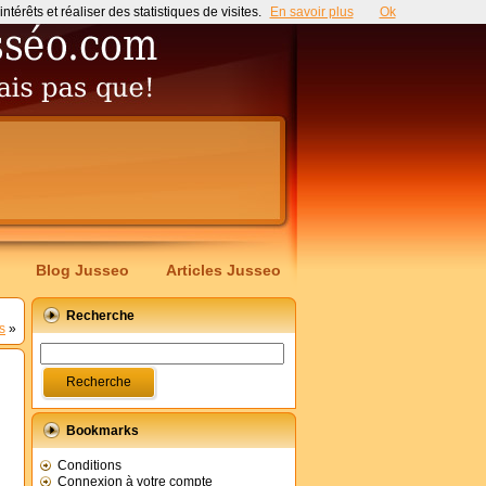
érêts et réaliser des statistiques de visites.
En savoir plus
Ok
Blog Jusseo
Articles Jusseo
Recherche
s
»
Bookmarks
Conditions
Connexion à votre compte