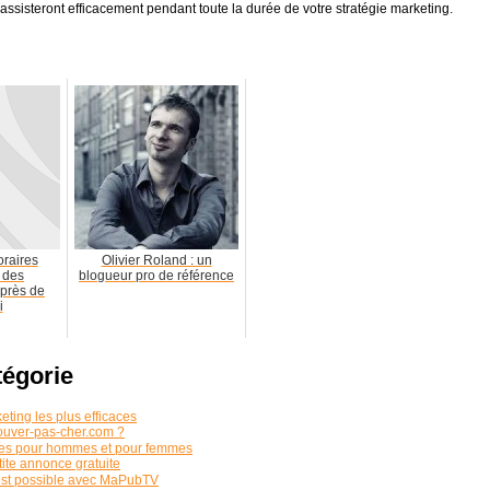
assisteront efficacement pendant toute la durée de votre stratégie marketing.
oraires
Olivier Roland : un
 des
blogueur pro de référence
près de
i
tégorie
eting les plus efficaces
rouver-pas-cher.com ?
aies pour hommes et pour femmes
ite annonce gratuite
est possible avec MaPubTV