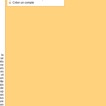
Créer un compte
 la
 se
dés
ine
nes
Les
 et
 en
tte
ais
ide
oup
pas
lus
ure
 en