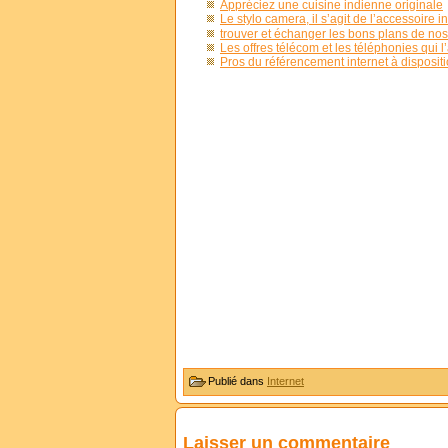
Appréciez une cuisine indienne originale
Le stylo camera, il s’agit de l’accessoire 
trouver et échanger les bons plans de n
Les offres télécom et les téléphonies qui
Pros du référencement internet à disposit
Publié dans
Internet
Laisser un commentaire