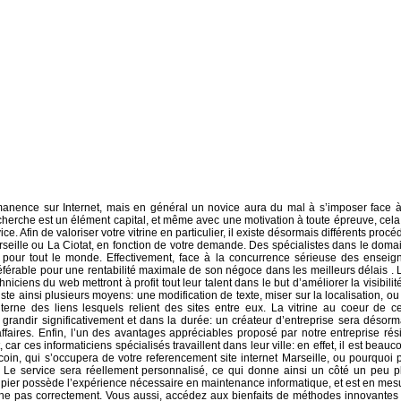
nence sur Internet, mais en général un novice aura du mal à s’imposer face à
herche est un élément capital, et même avec une motivation à toute épreuve, cela
. Afin de valoriser votre vitrine en particulier, il existe désormais différents procé
rseille ou La Ciotat, en fonction de votre demande. Des spécialistes dans le doma
s pour tout le monde. Effectivement, face à la concurrence sérieuse des enseig
férable pour une rentabilité maximale de son négoce dans les meilleurs délais . 
niciens du web mettront à profit tout leur talent dans le but d’améliorer la visibilité
iste ainsi plusieurs moyens: une modification de texte, miser sur la localisation, ou
erne des liens lesquels relient des sites entre eux. La vitrine au coeur de ce
grandir significativement et dans la durée: un créateur d’entreprise sera désorm
ffaires. Enfin, l’un des avantages appréciables proposé par notre entreprise rés
 car ces informaticiens spécialisés travaillent dans leur ville: en effet, il est beauc
oin, qui s’occupera de votre referencement site internet Marseille, ou pourquoi 
. Le service sera réellement personnalisé, ce qui donne ainsi un côté un peu p
uipier possède l’expérience nécessaire en maintenance informatique, et est en mes
che pas correctement. Vous aussi, accédez aux bienfaits de méthodes innovantes