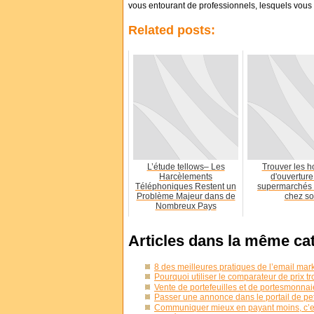
vous entourant de professionnels, lesquels vous 
Related posts:
L’étude tellows– Les
Trouver les h
Harcèlements
d'ouverture
Téléphoniques Restent un
supermarchés 
Problème Majeur dans de
chez so
Nombreux Pays
Articles dans la même ca
8 des meilleures pratiques de l’email mark
Pourquoi utiliser le comparateur de prix t
Vente de portefeuilles et de portesmonn
Passer une annonce dans le portail de pet
Communiquer mieux en payant moins, c’