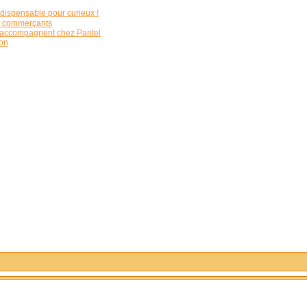
indispensable pour curieux !
os commerçants
 l’accompagnent chez Paritel
ion