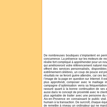
De nombreuses boutiques s’implantent en perma
concurrence. La présence sur les moteurs de rec
révèle fort compliqué à appréhender pour un novice
qui amélioreront votre référencement naturel ma
offrent des services personnalisés, disponible
extrêmement célèbres, un coup de pouce est pré
résultats ne se feront guère attendre, car ces tech
l’image de la page en question sur Internet. Il ex
plus approfondi, composer avec le maillage int
campagne d’optimisation verra sa fréquentation 
rassuré quant à la bonne continuation de ses a
aussi dans le concept de proximité avec le client,
plus agréable de traiter avec une personne du c
Aix-en-Provence en connaissant le public visé
humain à la transaction. De surcroît, chaque éq
de remettre à niveau un ordinateur qui ne mar