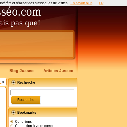
érêts et réaliser des statistiques de visites.
En savoir plus
Ok
Blog Jusseo
Articles Jusseo
n
»
Recherche
Bookmarks
Conditions
Connexion à votre compte