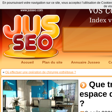
En poursuivant votre navigation sur ce site, vous acceptez l’utilisation de Cookie
de vis
Accueil
Plan du site
Annuaire Jusseo
C
«
Où effectuer une opération de chirurgie esthétique ?
Que t
espace 
?