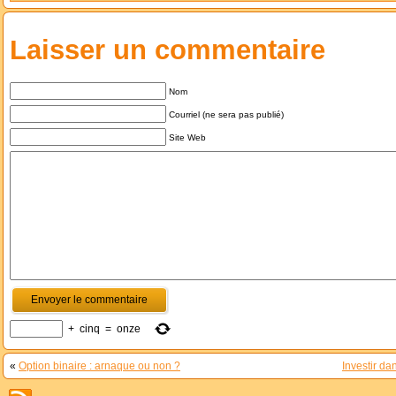
Laisser un commentaire
Nom
Courriel (ne sera pas publié)
Site Web
+
cinq
=
onze
«
Option binaire : arnaque ou non ?
Investir da