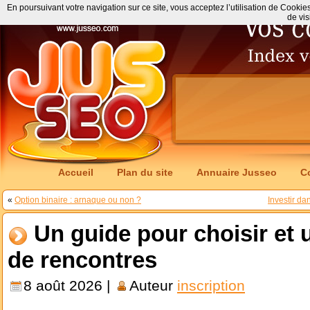
En poursuivant votre navigation sur ce site, vous acceptez l’utilisation de Cookie
de vis
Accueil
Plan du site
Annuaire Jusseo
C
«
Option binaire : arnaque ou non ?
Investir da
Un guide pour choisir et ut
de rencontres
8 août 2026 |
Auteur
inscription